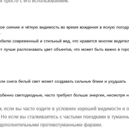
ак просто с его использованием.
кое сияние и чёткую видимость во время вождения в ясную погоду
.
мобилю современный и стильный вид, что нравится многим водите
ет лучше распознавать цвет объектов, что может быть важно в гор
или снега белый свет может создавать сильные блики и ухудшать
обенно светодиодные, часто требуют больше энергии, несмотря н
 если вы часто ездите в условиях хорошей видимости и о
Но если вы сталкиваетесь с частыми поездками в туманн
с дополнительными противотуманными фарами.