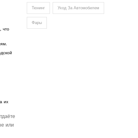
Тюнинг
Уход За Автомобилем
Фары
, что
лям.
одской
а их
тдаёте
ые или