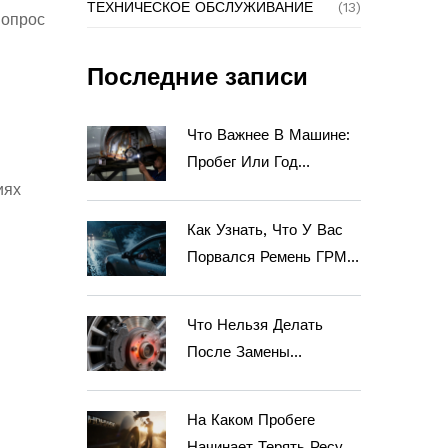
ТЕХНИЧЕСКОЕ ОБСЛУЖИВАНИЕ
(13)
вопрос
Последние записи
Что Важнее В Машине:
Пробег Или Год
Выпуска?
иях
Как Узнать, Что У Вас
Порвался Ремень ГРМ:
Признаки И Что Делать
Дальше
Что Нельзя Делать
После Замены
Тормозных Колодок: 5
Главных Ошибок И
На Каком Пробеге
Правила Обкатки
Начинает Терять Ресурс