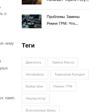
Двигатель Капитал?
ь
ть о
Проблемы Замены
Ремня ГРМ: Что
Произойдет При
Задержке?
ря чему
Теги
я
Двигатель
Замена Масла
дных
Автомобиль
Тормозные Колодки
Выбор Шин
Ремень ГРМ
ых ламп.
Аккумулятор
Всесезонные Шины