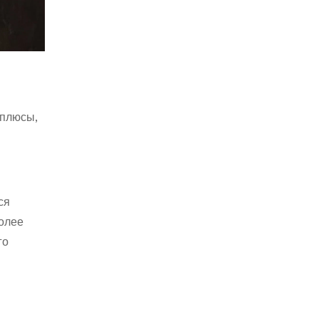
 плюсы,
ся
более
го