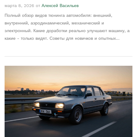
популярных направлений
марта 8, 2026 от
Алексей Васильев
Полный обзор видов тюнинга автомобиля: внешний,
внутренний, аэродинамический, механический и
электронный. Какие доработки реально улучшают машину, а
какие - только видят. Советы для новичков и опытных
автовладельцев.