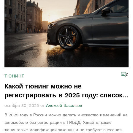
0
ТЮНИНГ
Какой тюнинг можно не
регистрировать в 2025 году: список
разрешённых изменений
октября 30, 2025 от
Алексей Васильев
В 2025 году в России можно делать множество изменений на
автомобиле без регистрации в ГИБДД. Узнайте, какие
тюнинговые модификации законны и не требуют внесения