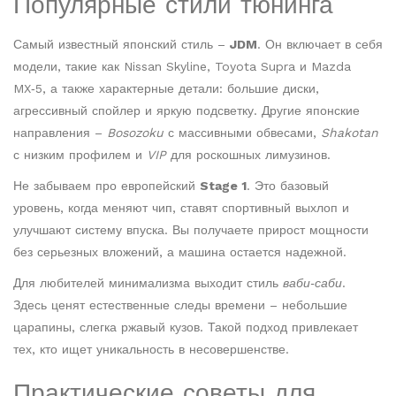
Популярные стили тюнинга
Самый известный японский стиль –
JDM
. Он включает в себя
модели, такие как Nissan Skyline, Toyota Supra и Mazda
MX‑5, а также характерные детали: большие диски,
агрессивный спойлер и яркую подсветку. Другие японские
направления –
Bosozoku
с массивными обвесами,
Shakotan
с низким профилем и
VIP
для роскошных лимузинов.
Не забываем про европейский
Stage 1
. Это базовый
уровень, когда меняют чип, ставят спортивный выхлоп и
улучшают систему впуска. Вы получаете прирост мощности
без серьезных вложений, а машина остается надежной.
Для любителей минимализма выходит стиль
ваби‑саби
.
Здесь ценят естественные следы времени – небольшие
царапины, слегка ржавый кузов. Такой подход привлекает
тех, кто ищет уникальность в несовершенстве.
Практические советы для