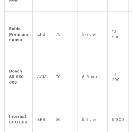
AGM
Exide
10
Premium
EFB
75
5-7 лет
500
EA850
Bosch
13
S5 S50
AGM
70
6-8 лет
200
005
Interbat
EFB
66
5-7 лет
9 800
ECO EFB