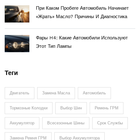
При Каком Пробеге Автомобиль Начинает
«жрать» Масло? Причины И Диагностика
Фары H4: Какие Автомобили Используют
Этот Тип Лампы
Теги
Двигатель
Замена Масла
Автомобиль
Тормозные Колодки
Выбор Шин
Ремень ГРМ
Аккумулятор
Всесезонные Шины
Срок Службы
Замена Ремня ГРМ
Выбор Аккумулятора