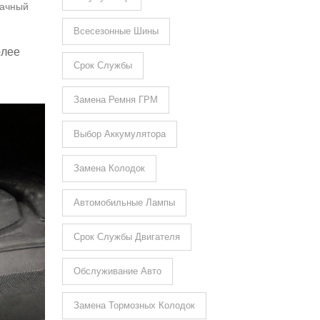
начный
Всесезонные Шины
олее
Срок Службы
Замена Ремня ГРМ
Выбор Аккумулятора
Замена Колодок
Автомобильные Лампы
Срок Службы Двигателя
Обслуживание Авто
Замена Тормозных Колодок