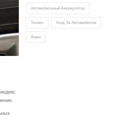
Автомобильный Аккумулятор
Тюнинг
Уход За Автомобилем
Фары
т
и
индекс
рение.
ьных