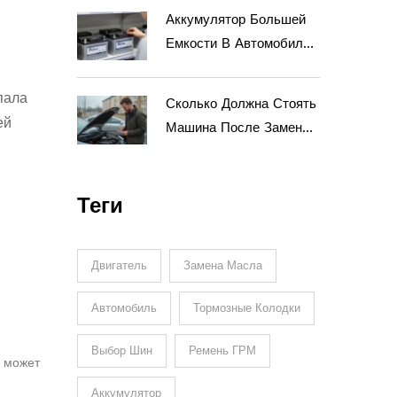
Аккумулятор Большей
Емкости В Автомобиль:
Плюсы, Минусы И
Риски Для Электроники
пала
Сколько Должна Стоять
ей
Машина После Замены
Масла — Просто О
Главном
Теги
Двигатель
Замена Масла
Автомобиль
Тормозные Колодки
Выбор Шин
Ремень ГРМ
к может
Аккумулятор