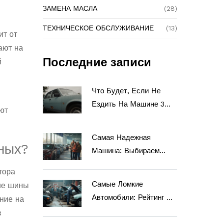
ЗАМЕНА МАСЛА
(28)
ТЕХНИЧЕСКОЕ ОБСЛУЖИВАНИЕ
(13)
ит от
ают на
Последние записи
й
Что Будет, Если Не
Ездить На Машине 3
ют
Месяца? Как Продлить
Срок Службы Кузова
Самая Надежная
ных?
Машина: Выбираем
Беспроблемный
тора
Автомобиль Для Жизни
Самые Ломкие
ие шины
Автомобили: Рейтинг И
ние на
Советы По Выбору
в