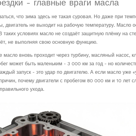
оездки - главные враги масла
аться, что зима здесь не такая суровая. Но даже при тем
ы, двигатель не выходит на рабочую температуру. Масло о
В таких условиях масло не создаёт защитную плёнку на ст
ечёт, не выполняя свою основную функцию.
е масло вновь проходит через турбину, масляный насос, к
бег может быть маленьким - 3 000 км за год - но количест
аждый запуск - это удар по двигателю. А если масло уже «
причин, почему двигатели с пробегом 80 000 км и 10 лет 
еправильного ухода.