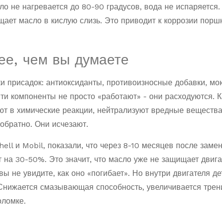
ло не нагревается до 80-90 градусов, вода не испаряется.
щает масло в кислую слизь. Это приводит к коррозии пор
ее, чем вы думаете
и присадок: антиоксиданты, противоизносные добавки, м
Эти компоненты не просто «работают» - они расходуются. 
пают в химические реакции, нейтрализуют вредные вещества
обратно. Они исчезают.
ll и Mobil, показали, что через 8-10 месяцев после заме
 на 30-50%. Это значит, что масло уже не защищает двига
вы не увидите, как оно «погибает». Но внутри двигателя д
 Снижается смазывающая способность, увеличивается трен
оломке.