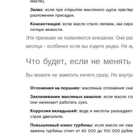
масле).
Запах
: если при открытии масляного щупа чувству
разложении присадок.
Консистенция
: если масло стало липким, как сир
потери вязкости.
Эти признаки не появляются внезапно. Они ра
месяца - особенно если вы ездите редко. Не жд
Что будет, если не менять
Вы можете не заметить ничего сразу. Но внутр
Отложения на поршнях
: масляные отложения сни
Заклинивание масляных каналов
: если масло ст
они начинают работать сухо.
Коррозия вкладышей
: вода и кислоты разъедаю
строя двигателя.
Повышенный износ турбины
: если масло не см
замена турбины стоит от 40 000 до 100 000 рубле