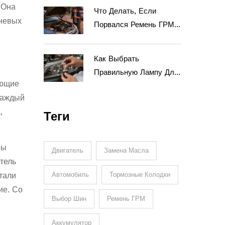
Фар Автомобиля
 Она
Что Делать, Если
шневых
Порвался Ремень ГРМ
На Ходу: Пошаговая
Инструкция И
Как Выбрать
Последствия
Правильную Лампу Для
оющие
Автомобиля: Пошаговая
Каждый
Инструкция
,
Теги
ны
Двигатель
Замена Масла
тель
Автомобиль
Тормозные Колодки
етали
ие. Со
Выбор Шин
Ремень ГРМ
Аккумулятор