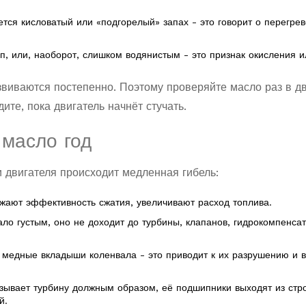
ется кисловатый или «подгорелый» запах - это говорит о перегрев
оп, или, наоборот, слишком водянистым - это признак окисления и
звиваются постепенно. Поэтому проверяйте масло раз в д
ите, пока двигатель начнёт стучать.
 масло год
и двигателя происходит медленная гибель:
жают эффективность сжатия, увеличивают расход топлива.
ало густым, оно не доходит до турбины, клапанов, гидрокомпенса
т медные вкладыши коленвала - это приводит к их разрушению и 
азывает турбину должным образом, её подшипники выходят из стро
й.