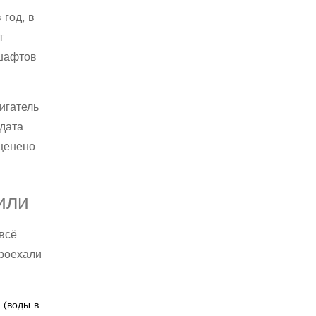
год, в
т
дшафтов
игатель
 дата
сценено
или
всё
проехали
 (воды в