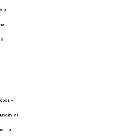
е и
ли
ва
торов -
выходу из
я - и