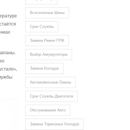
Всесезонные Шины
пературе
стаётся
Срок Службы
енках
Замена Ремня ГРМ
лапаны.
Выбор Аккумулятора
во
Замена Колодок
устало»,
службы
Автомобильные Лампы
Срок Службы Двигателя
Обслуживание Авто
Замена Тормозных Колодок