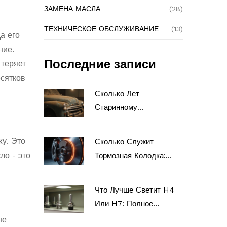
ЗАМЕНА МАСЛА
(28)
ТЕХНИЧЕСКОЕ ОБСЛУЖИВАНИЕ
(13)
а его
ние.
Последние записи
 теряет
есятков
Сколько Лет
Старинному
Автомобилю: Как
Определить Возраст И
жу. Это
Сколько Служит
Продлить Жизнь
ло - это
Тормозная Колодка:
Ржавому Кузову
Сроки, Признаки Износа
И Замена
Что Лучше Светит H4
Или H7: Полное
Сравнение Ламп Для
не