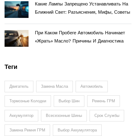
Какие Лампы Запрещено Устанавливать На
Ближний Свет: Разъяснения, Мифы, Советы
При Каком Пробеге Автомобиль Начинает
«жрать» Масло? Причины И Диагностика
Теги
Двигатель
Замена Масла
Автомобиль
Тормозные Колодки
Выбор Шин
Ремень ГРМ
Аккумулятор
Всесезонные Шины
Срок Службы
Замена Ремня ГРМ
Выбор Аккумулятора