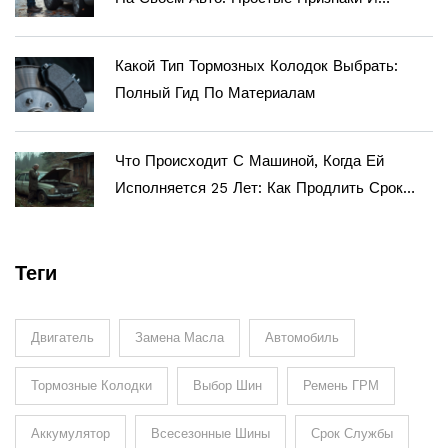
Советы
Какой Тип Тормозных Колодок Выбрать:
Полный Гид По Материалам
Что Происходит С Машиной, Когда Ей
Исполняется 25 Лет: Как Продлить Срок
Службы Двигателя
Теги
Двигатель
Замена Масла
Автомобиль
Тормозные Колодки
Выбор Шин
Ремень ГРМ
Аккумулятор
Всесезонные Шины
Срок Службы