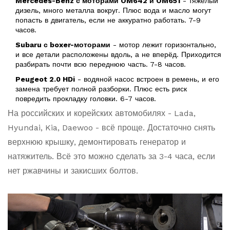
Mercedes-Benz с моторами OM642 и OM651
- тяжёлый
дизель, много металла вокруг. Плюс вода и масло могут
попасть в двигатель, если не аккуратно работать. 7-9
часов.
Subaru с boxer-моторами
- мотор лежит горизонтально,
и все детали расположены вдоль, а не вперёд. Приходится
разбирать почти всю переднюю часть. 7-8 часов.
Peugeot 2.0 HDi
- водяной насос встроен в ремень, и его
замена требует полной разборки. Плюс есть риск
повредить прокладку головки. 6-7 часов.
На российских и корейских автомобилях - Lada,
Hyundai, Kia, Daewoo - всё проще. Достаточно снять
верхнюю крышку, демонтировать генератор и
натяжитель. Всё это можно сделать за 3-4 часа, если
нет ржавчины и закисших болтов.