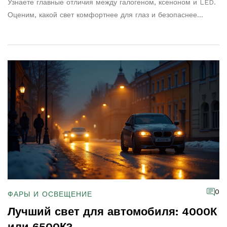
Узнаете главные отличия между галогеном, ксеноном и LED.
Оценим, какой свет комфортнее для глаз и безопаснее
ночью. Поделюсь простыми советами для быстрой замены
ламп и избежания ошибок при выборе. Приведу необычные
факты о работе современных фар.
0
ФАРЫ И ОСВЕЩЕНИЕ
Лучший свет для автомобиля: 4000К
или 6500К?