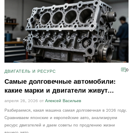
0
ДВИГАТЕЛЬ И РЕСУРС
Самые долговечные автомобили:
какие марки и двигатели живут
дольше всего
апреля 28, 2026 от
Алексей Васильев
Разбираемся, какая машина самая долговечная в 2026 году.
Сравниваем японские и европейские авто, анализируем
ресурс двигателей и даем советы по продлению жизни
вашего авто.