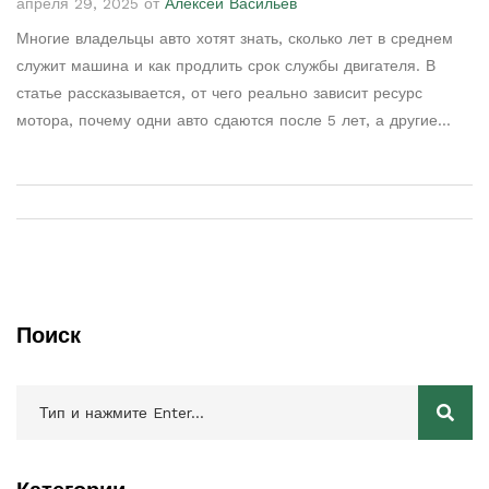
апреля 29, 2025 от
Алексей Васильев
Многие владельцы авто хотят знать, сколько лет в среднем
служит машина и как продлить срок службы двигателя. В
статье рассказывается, от чего реально зависит ресурс
мотора, почему одни авто сдаются после 5 лет, а другие
ходят по 20 лет. Даются простые и работающие советы: как
правильно обслуживать двигатель, какие привычки убивают
мотор быстрее всего и что нужно делать, чтобы ездить
дольше без больших вложений. Материал написан простым
языком и на реальных примерах.
Поиск