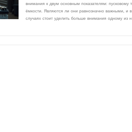
внимания к двум основным показателям: пусковому т
ёмкости. Являются ли они равнозначно важными, и в
случаях стоит уделить больше внимания одному из 
рассмотрим, как эти параметры влияют на работу а
и как выбрать аккумулятор, подходящий для ваших н
Узнайте также полезные советы по уходу за аккумул
продлению его срока службы.