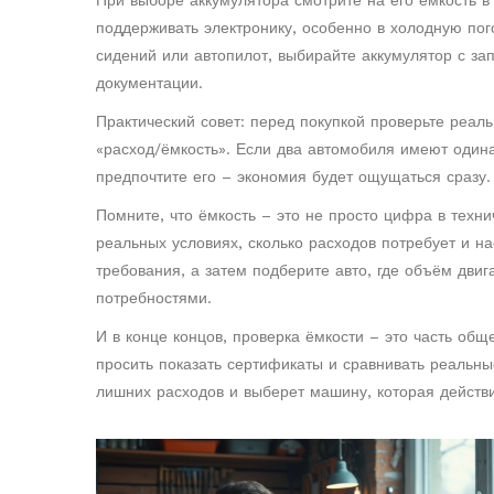
При выборе аккумулятора смотрите на его ёмкость в
поддерживать электронику, особенно в холодную пог
сидений или автопилот, выбирайте аккумулятор с зап
документации.
Практический совет: перед покупкой проверьте реаль
«расход/ёмкость». Если два автомобиля имеют одина
предпочтите его – экономия будет ощущаться сразу.
Помните, что ёмкость – это не просто цифра в техни
реальных условиях, сколько расходов потребует и н
требования, а затем подберите авто, где объём двиг
потребностями.
И в конце концов, проверка ёмкости – это часть общ
просить показать сертификаты и сравнивать реальн
лишних расходов и выберет машину, которая действи