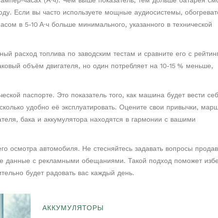
 ампер‑часах (А·ч). Чем выше показатель, тем дольше батарея см
оду. Если вы часто используете мощные аудиосистемы, обогреват
асом в 5‑10 А·ч больше минимального, указанного в технической
ный расход топлива по заводским тестам и сравните его с рейтин
ковый объём двигателя, но один потребляет на 10‑15 % меньше,
ческой паспорте. Это показатель того, как машина будет вести себ
асколько удобно её эксплуатировать. Оцените свои привычки, мар
ателя, бака и аккумулятора находятся в гармонии с вашими
его осмотра автомобиля. Не стесняйтесь задавать вопросы продав
ые данные с рекламными обещаниями. Такой подход поможет изб
тельно будет радовать вас каждый день.
АККУМУЛЯТОРЫ