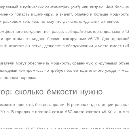
меряемый в кубических сантиметрах (см³) или литрах. Чем больш
еменно попасть в цилиндры, а значит, обычно и больше мощность
 расходом топлива, потому что двигатель «дышит» активнее.
омфортного вождения по трассе, выбирайте мотор в диапазоне 1,6
и при этом не съедают бензин, как крупные V6‑V8. Для городской
вый агрегат: он легче, дешевле в обслуживании и часто имеет ги
игатели могут обеспечить мощность, сравнимую с крупными объё
выгодный компромисс, но требует более тщательного ухода – ма
в полном порядке.
ор: сколько ёмкости нужно
сможете проехать без дозаправки. В регионах, где станции распо
70 л. В городах с плотной сетью АЗС часто хватает 45‑50 л, а м