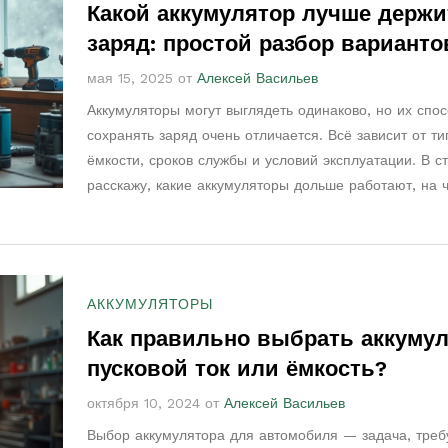
Какой аккумулятор лучше держи
заряд: простой разбор варианто
мая 15, 2025 от
Алексей Васильев
Аккумуляторы могут выглядеть одинаково, но их спо
сохранять заряд очень отличается. Всё зависит от ти
ёмкости, сроков службы и условий эксплуатации. В с
расскажу, какие аккумуляторы дольше работают, на 
обратить внимание при выборе и какие технологии р
выгоднее. Поделюсь советами, которые помогут не п
с покупкой. Примеры на реальной технике — без ску
теории.
АККУМУЛЯТОРЫ
Как правильно выбрать аккумул
пусковой ток или ёмкость?
октября 10, 2024 от
Алексей Васильев
Выбор аккумулятора для автомобиля — задача, тре