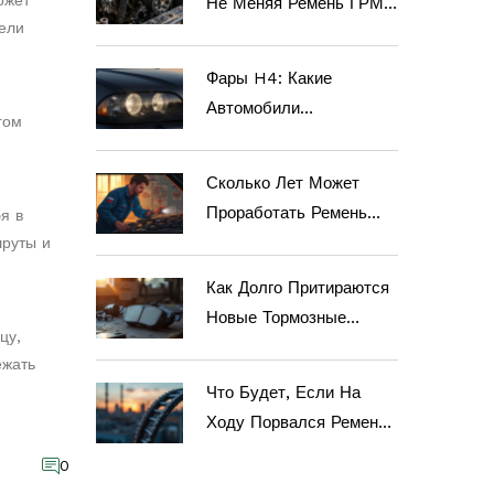
ожет
Не Меняя Ремень ГРМ:
ели
Реальные Сроки И
Риски
Фары H4: Какие
Автомобили
гом
Используют Этот Тип
Лампы
Сколько Лет Может
Проработать Ремень
я в
ГРМ?
шруты и
Как Долго Притираются
Новые Тормозные
цу,
Колодки
ежать
Что Будет, Если На
Ходу Порвался Ремень
ГРМ: Объяснение И
0
Советы