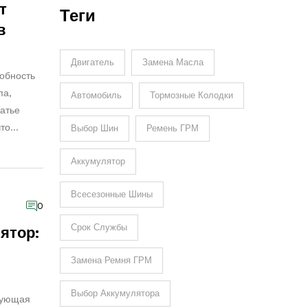
т
Теги
в
Двигатель
Замена Масла
собность
па,
Автомобиль
Тормозные Колодки
татье
что
Выбор Шин
Ремень ГРМ
еально
рогадать
Аккумулятор
чной
Всесезонные Шины
0
Срок Службы
ятор:
Замена Ремня ГРМ
Выбор Аккумулятора
бующая