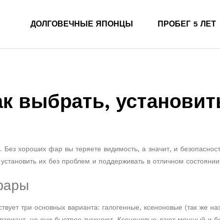
ДОЛГОВЕЧНЫЕ ЯПОНЦЫ
ПРОБЕГ 5 ЛЕТ
ак выбрать, установит
 Без хороших фар вы теряете видимость, а значит, и безопасност
установить их без проблем и поддерживать в отличном состоянии
фары
ствует три основных варианта: галогенные, ксеноновые (так же н
вариант, но они быстрее тускнеют. Ксеноновые дают мощный и б