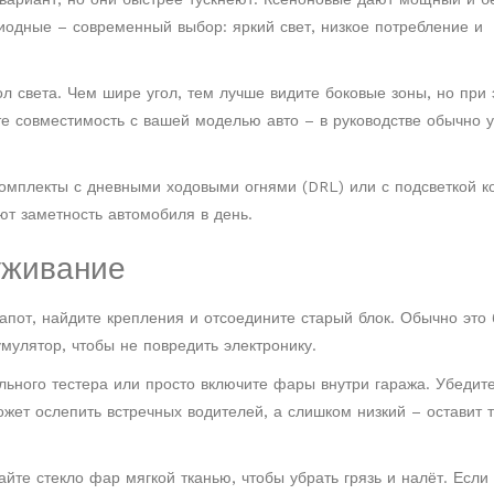
иодные – современный выбор: яркий свет, низкое потребление и
л света. Чем шире угол, тем лучше видите боковые зоны, но при 
ьте совместимость с вашей моделью авто – в руководстве обычно 
омплекты с дневными ходовыми огнями (DRL) или с подсветкой к
ют заметность автомобиля в день.
уживание
апот, найдите крепления и отсоедините старый блок. Обычно это 
умулятор, чтобы не повредить электронику.
ьного тестера или просто включите фары внутри гаража. Убедите
жет ослепить встречных водителей, а слишком низкий – оставит 
йте стекло фар мягкой тканью, чтобы убрать грязь и налёт. Если 