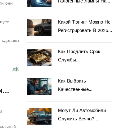
Галогенные Лампы На
ли они
Светодиодные В 2024
Году?
рпусе
Какой Тюнинг Можно Не
Регистрировать В 2025
Году: Список
, сделают
Разрешённых
Как Продлить Срок
Изменений
Службы
Автомобильного
0
Аккумулятора: Простые
Как Выбрать
Правила, Которые
и
Качественные
Работают
Тормозные Колодки:
Советы И Рекомендации
Могут Ли Автомобили
и
Служить Вечно?
вильный
Советы По Уходу За
Кузовом