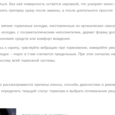
ться
. Без неё поверхность остаётся неровной, что ускоряет износ 
ять притирку сразу после замены, а после длительного простоя
.
мягкие тормозные колодки
,
изготовленные из органических смесе
 колодки
,
с полуметаллическим наполнителем, держат форму дол
экономия средств или комфорт вождения.
есь к скрипу, чувствуйте вибрацию при торможении, измеряйте ув
лодок – порог в 2 мм считается предельным. При этих сигналах н
остику всей тормозной системы.
но рассматриваются причины износа, способы диагностики и реко
 определить текущий статус тормозов и выбрать оптимальное ре