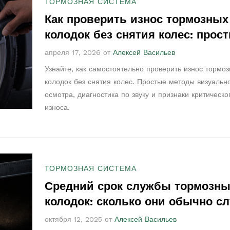
ТОРМОЗНАЯ СИСТЕМА
Как проверить износ тормозных
колодок без снятия колес: прос
способы
апреля 17, 2026 от
Алексей Васильев
Узнайте, как самостоятельно проверить износ тормо
колодок без снятия колес. Простые методы визуальн
осмотра, диагностика по звуку и признаки критическо
износа.
ТОРМОЗНАЯ СИСТЕМА
Средний срок службы тормозны
колодок: сколько они обычно с
октября 12, 2025 от
Алексей Васильев