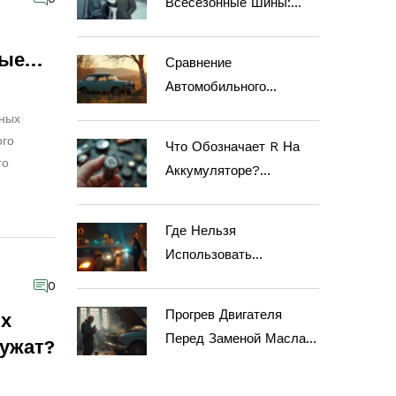
Всесезонные Шины:
Опознавательные Знаки
И Рекомендации
тые
Сравнение
Автомобильного
Тюнинга В Стиле Ваби-
зных
Саби И Джапанди
ого
Что Обозначает R На
го
Аккумуляторе?
Понимание Маркировки
Батарей
Где Нельзя
Использовать
Светодиодные Лампы В
0
Авто: Важные Нюансы
Прогрев Двигателя
х
И Риски
Перед Заменой Масла:
лужат?
Сколько Ждать И Зачем
Это Нужно