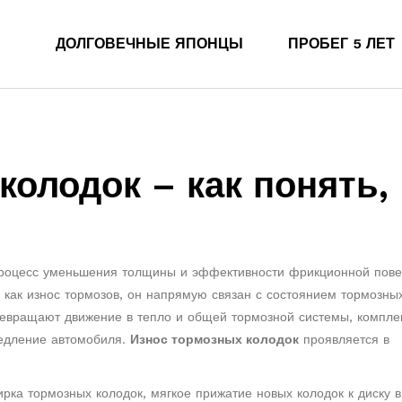
ДОЛГОВЕЧНЫЕ ЯПОНЦЫ
ПРОБЕГ 5 ЛЕТ
колодок – как понять,
процесс уменьшения толщины и эффективности фрикционной пове
н как
износ тормозов
, он напрямую связан с состоянием
тормозны
ревращают движение в тепло
и общей
тормозной системы
,
компле
медление автомобиля
.
Износ тормозных колодок
проявляется в
ирка тормозных колодок
,
мягкое прижатие новых колодок к диску 