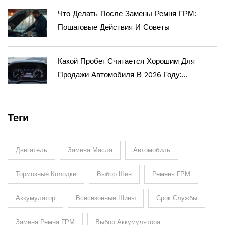
Что Делать После Замены Ремня ГРМ:
Пошаговые Действия И Советы
Какой Пробег Считается Хорошим Для
Продажи Автомобиля В 2026 Году:
Реальный Ресурс Двигателя И Советы
Теги
Двигатель
Замена Масла
Автомобиль
Тормозные Колодки
Выбор Шин
Ремень ГРМ
Аккумулятор
Всесезонные Шины
Срок Службы
Замена Ремня ГРМ
Выбор Аккумулятора