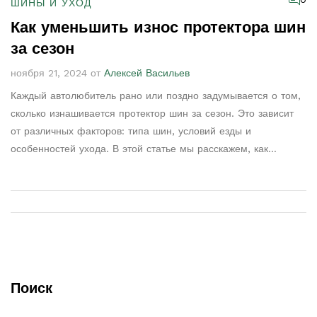
ШИНЫ И УХОД
Как уменьшить износ протектора шин
за сезон
ноября 21, 2024 от
Алексей Васильев
Каждый автолюбитель рано или поздно задумывается о том,
сколько изнашивается протектор шин за сезон. Это зависит
от различных факторов: типа шин, условий езды и
особенностей ухода. В этой статье мы расскажем, как
оценить износ шин, как правильно ухаживать за ними, чтобы
продлить их срок службы. Также поделимся интересными
фактами о влиянии климата, дорог и манеры вождения на
старение вашего 'обуви'.
Поиск