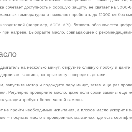
а сочетает доступность и хорошую защиту, её хватает на 5000‑8
емальных температурах и позволяет пробегать до 12000 км без см
оизводителей (например, ACEA, API). Вязкость обозначается цифр
– при нагреве. Выбирайте масло, совпадающее с рекомендациями
асло
двигатель на несколько минут, открутите сливную пробку и дайте
удерживает частицы, которые могут повредить детали.
м, запустите мотор и подождите пару минут, затем еще раз прове
вня. Регулярно проверяйте масло, даже если сроки замены ещё н
ксплуатации требуют более частой замены.
ет не пройти необходимые испытания, а плохое масло ускорит из
ие – покупать масло в проверенных магазинах, где есть сертифи