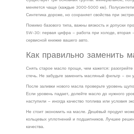
меняется чаще (каждые 3000‑5000 км). Полусинтетик
Синтетика дороже, но сохраняет свойства при экстр
Помимо базового типа, важны вязкость и допуски пр
5W-30: первая цифра – работа при холоде, вторая 
сервисной книжке вашего авто.
Как правильно заменить м
Снять старое масло проще, чем кажется: разогрейте 
стечь. Не забудьте заменить масляный фильтр – он 
После заливки нового масла проверьте уровень щупо
Если уровень падает, долейте масло до нужного уро
наступили – иногда качество топлива или условия э
Не стоит экономить на масле. Дешёвый продукт мож
кольцевых уплотнений и подшипников. Лучшее решен
качества.