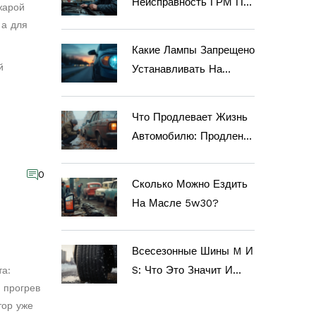
Неисправность ГРМ По
жарой
Звуку
 а для
Какие Лампы Запрещено
й
Устанавливать На
Ближний Свет:
Разъяснения, Мифы,
Что Продлевает Жизнь
Советы
Автомобилю: Продление
Службы Кузова
0
Сколько Можно Ездить
На Масле 5w30?
Всесезонные Шины M И
S: Что Это Значит И
та:
 прогрев
Стоит Ли Их Брать?
тор уже