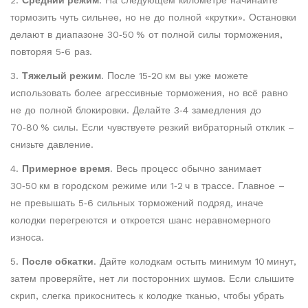
2.
Средний режим
. На следующем километре начинайте
тормозить чуть сильнее, но не до полной «крутки». Остановки
делают в диапазоне 30‑50 % от полной силы торможения,
повторяя 5‑6 раз.
3.
Тяжелый режим
. После 15‑20 км вы уже можете
использовать более агрессивные торможения, но всё равно
не до полной блокировки. Делайте 3‑4 замедления до
70‑80 % силы. Если чувствуете резкий вибраторный отклик –
снизьте давление.
4.
Примерное время
. Весь процесс обычно занимает
30‑50 км в городском режиме или 1‑2 ч в трассе. Главное –
не превышать 5‑6 сильных торможений подряд, иначе
колодки перегреются и откроется шанс неравномерного
износа.
5.
После обкатки
. Дайте колодкам остыть минимум 10 минут,
затем проверяйте, нет ли посторонних шумов. Если слышите
скрип, слегка прикоснитесь к колодке тканью, чтобы убрать