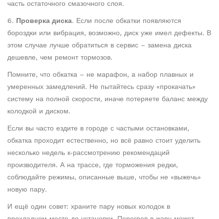
часть остаточного смазочного слоя.
6.
Проверка диска
. Если после обкатки появляются
бороздки или вибрация, возможно, диск уже имел дефекты. В
этом случае лучше обратиться в сервис – замена диска
дешевле, чем ремонт тормозов.
Помните, что обкатка – не марафон, а набор плавных и
умеренных замедлений. Не пытайтесь сразу «прокачать»
систему на полной скорости, иначе потеряете баланс между
колодкой и диском.
Если вы часто ездите в городе с частыми остановками,
обкатка проходит естественно, но всё равно стоит уделить
несколько недель к‑рассмотрению рекомендаций
производителя. А на трассе, где торможения редки,
соблюдайте режимы, описанные выше, чтобы не «выжечь»
новую пару.
И ещё один совет: храните пару новых колодок в
прохладном месте до установки. Перегрев в жару может