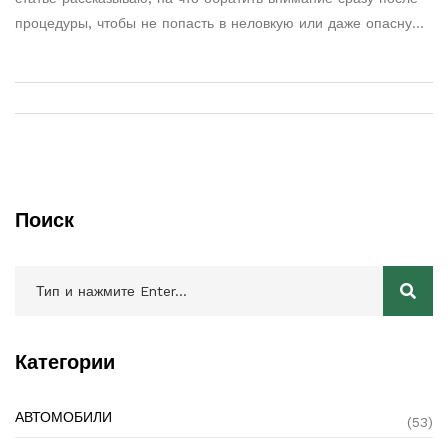
процедуры, чтобы не попасть в неловкую или даже опасную
ситуацию. Обсудим важные проверки, признаки утечек и
возможные ошибки. Дам практичные советы, которые
пригодятся любому автолюбителю. Никто не застрахован от
промахов, но внимательность на этом этапе убережет вас от
лишних трат.
Поиск
Категории
АВТОМОБИЛИ
(53)