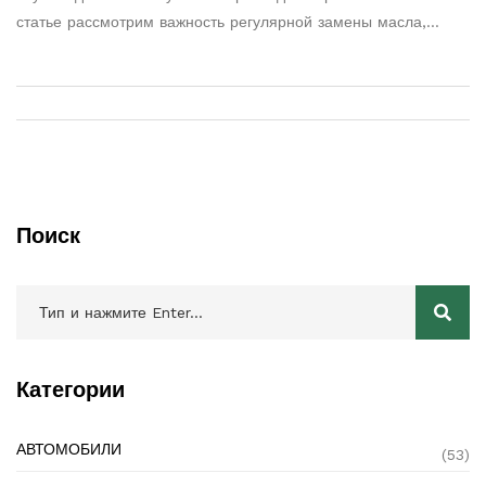
статье рассмотрим важность регулярной замены масла,
признаки старого масла, и что может случиться, если
пренебречь этим важным аспектом ухода за автомобилем.
Узнаем, как правильно выбрать масло и советы по уходу за
автомобилем.
Поиск
Категории
АВТОМОБИЛИ
(53)