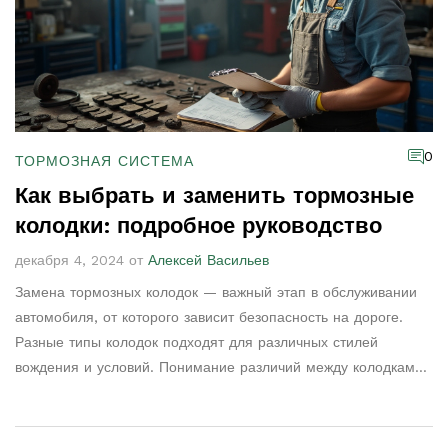
0
ТОРМОЗНАЯ СИСТЕМА
Как выбрать и заменить тормозные
колодки: подробное руководство
декабря 4, 2024 от
Алексей Васильев
Замена тормозных колодок — важный этап в обслуживании
автомобиля, от которого зависит безопасность на дороге.
Разные типы колодок подходят для различных стилей
вождения и условий. Понимание различий между колодками
поможет сделать правильный выбор. Данная статья
объясняет, как подобрать и установить подходящие колодки,
с акцентом на практические советы и известные ошибки. Не