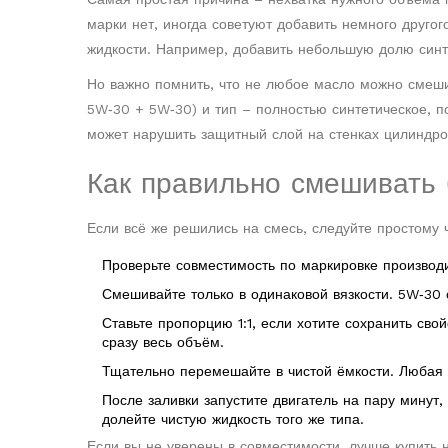
марки нет, иногда советуют добавить немного другог
жидкости. Например, добавить небольшую долю синте
Но важно помнить, что не любое масло можно смеши
5W‑30 + 5W‑30) и тип – полностью синтетическое, 
может нарушить защитный слой на стенках цилиндро
Как правильно смешивать 
Если всё же решились на смесь, следуйте простому ч
Проверьте совместимость по маркировке производи
Смешивайте только в одинаковой вязкости. 5W‑30
Ставьте пропорцию 1:1, если хотите сохранить св
сразу весь объём.
Тщательно перемешайте в чистой ёмкости. Любая о
После заливки запустите двигатель на пару минут,
долейте чистую жидкость того же типа.
Если вы не уверены в совместимости, лучше купить 