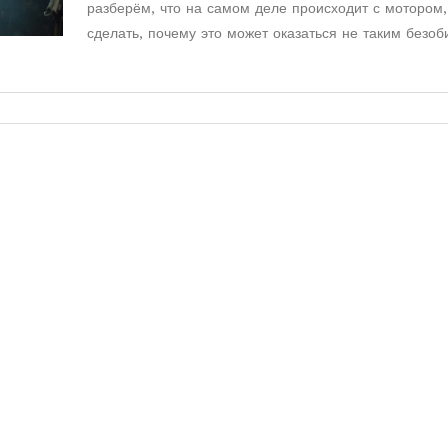
разберём, что на самом деле происходит с мотором,
сделать, почему это может оказаться не таким безо
как кажется, и чем подобная практика может закончи
Расскажем, как поступать правильно, чтобы продлить
двигателя. Приведены советы, основанные на опыте
автомехаников и проверенных фактами.