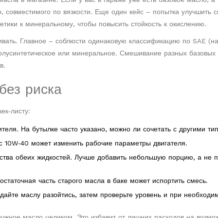
о, совместимого по вязкости. Еще один кейс – попытка улучшить с
тики к минеральному, чтобы повысить стойкость к окислению.
вать. Главное – соблюсти одинаковую классификацию по SAE (н
полусинтетическое или минеральное. Смешивание разных базовых 
в.
без риска
ек‑листу:
теля. На бутылке часто указано, можно ли сочетать с другими ти
 с 10W‑40 может изменить рабочие параметры двигателя.
ойства обеих жидкостей. Лучше добавить небольшую порцию, а не 
статочная часть старого масла в баке может испортить смесь.
 дайте маслу разойтись, затем проверьте уровень и при необходи
нужное масло целиком. Это избавит от лишних расходов на возм