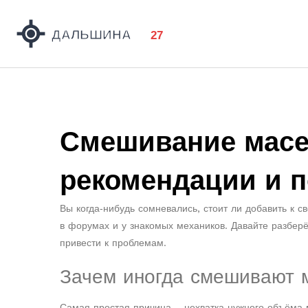
Смешивание масе
рекомендации и 
Вы когда‑нибудь сомневались, стоит ли добавить к 
в форумах и у знакомых механиков. Давайте разберё
привести к проблемам.
Зачем иногда смешивают 
Самая простая причина – нехватка нужного объёма м