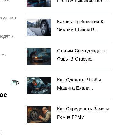
Полное Руководство По
Японскому Тюнингу
Автомобилей
ухудшить
Каковы Требования К
Зимним Шинам В
водят к
Британской Колумбии:
Что Нужно Знать
Ставим Светодиодные
ом.
Водителю В 2025 Году
Фары В Старую
Машину: Реально Ли
Это И Стоит Ли Игра
Как Сделать, Чтобы
0
Свеч?
Машина Ехала
ое
Быстрее?
Как Определить Замену
Ремня ГРМ?
ье