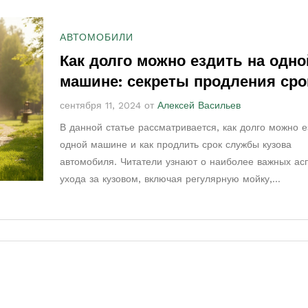
АВТОМОБИЛИ
Как долго можно ездить на одно
машине: секреты продления сро
службы кузова
сентября 11, 2024 от
Алексей Васильев
В данной статье рассматривается, как долго можно е
одной машине и как продлить срок службы кузова
автомобиля. Читатели узнают о наиболее важных ас
ухода за кузовом, включая регулярную мойку,
антикоррозийную обработку и правильное хранение.
также содержит интересные факты и полезные совет
автолюбителей, стремящихся сохранить машину в о
состоянии на многие годы.