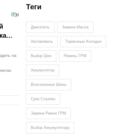
Улучшения Автомобиля
Теги
0
й
Двигатель
Замена Масла
ка
Автомобиль
Тормозные Колодки
здить на
Выбор Шин
Ремень ГРМ
пектах
Аккумулятор
Всесезонные Шины
 Статья
ы для
Срок Службы
тличном
Замена Ремня ГРМ
Выбор Аккумулятора