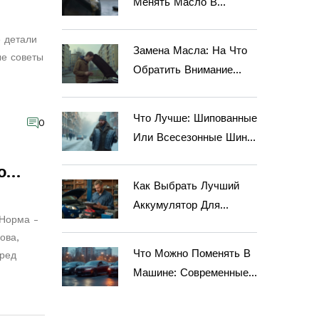
Менять Масло В
Двигателе, Даже Если
е детали
Проехал Мало
Замена Масла: На Что
ые советы
Километров
Обратить Внимание
Сразу После
Процедуры
Что Лучше: Шипованные
0
Или Всесезонные Шины
- Основные
о
Преимущества И
Как Выбрать Лучший
Недостатки
Аккумулятор Для
 Норма -
Автомобиля
ова,
Что Можно Поменять В
еред
Машине: Современные
Автоапгрейды И
Лайфхаки Для