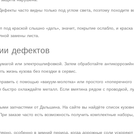
Дефекты часто видны только под углом света, поэтому походите в
под краской слышно «дать», значит, покрытие ослабло, и краска
олной замены листа.
нии дефектов
бумагой или электрошлифовкой. Затем обработайте антикоррозий
ть жизнь кузова без поездки в сервис.
править с помощью «вакуум‑молотка» или простого «поперечного
и быстро охлаждайте металл. Если вмятина рядом с проводкой, л
ыми запчастями от Дальшина. На сайте вы найдёте список кузов
При заказе часто есть возможность получить комплектные наборы,
лярно, особенно в зимний период, когда дорожные соли ускоряют