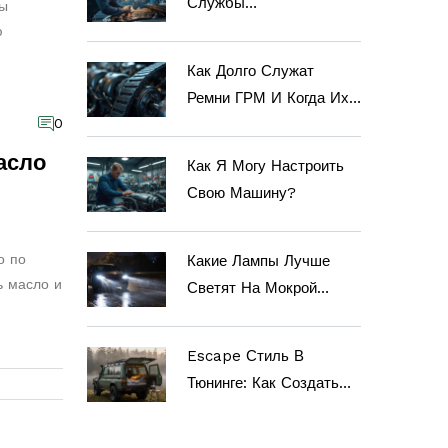
Службы
ны
Автомобильного
ю
Двигателя
Как Долго Служат
Ремни ГРМ И Когда Их
0
Менять
асло
Как Я Могу Настроить
Свою Машину?
о по
Какие Лампы Лучше
ь масло и
Светят На Мокрой
Дороге: Выбор Для
Безопасности В Дождь
Escape Стиль В
Тюнинге: Как Создать
Образ Автомобиля Для
Приключений