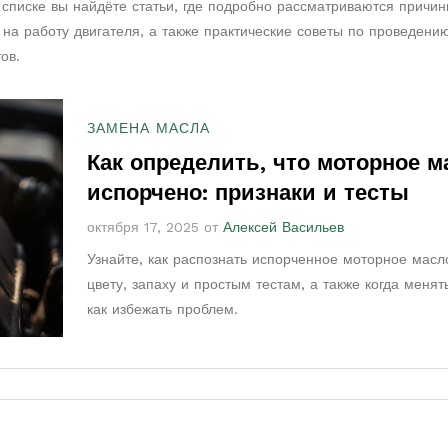
списке вы найдёте статьи, где подробно рассматриваются причи
на работу двигателя, а также практические советы по проведени
ов.
ЗАМЕНА МАСЛА
Как определить, что моторное м
испорчено: признаки и тесты
октября 17, 2025 от
Алексей Васильев
Узнайте, как распознать испорченное моторное масл
цвету, запаху и простым тестам, а также когда менят
как избежать проблем.