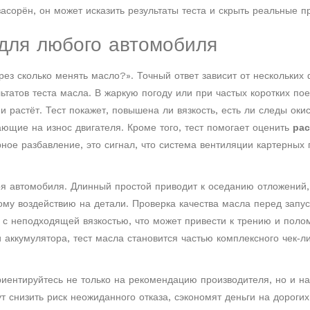
засорён, он может исказить результаты теста и скрыть реальные 
для любого автомобиля
рез сколько менять масло?». Точный ответ зависит от нескольких
льтатов теста масла. В жаркую погоду или при частых коротких пое
и растёт. Тест покажет, повышена ли вязкость, есть ли следы оки
ающие на износ двигателя. Кроме того, тест помогает оценить
ра
ное разбавление, это сигнал, что система вентиляции картерных 
оя автомобиля. Длинный простой приводит к оседанию отложений,
ому воздействию на детали. Проверка качества масла перед запу
я с неподходящей вязкостью, что может привести к трению и полом
 аккумулятора, тест масла становится частью комплексного чек‑л
ориентируйтесь не только на рекомендацию производителя, но и на
т снизить риск неожиданного отказа, сэкономят деньги на дорогих