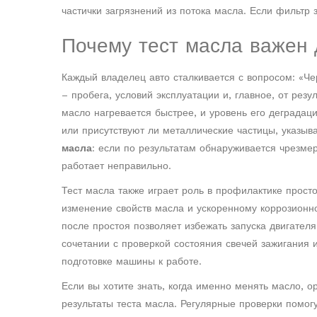
частички загрязнений из потока масла
. Если фильтр 
Почему тест масла важен 
Каждый владелец авто сталкивается с вопросом: «Че
– пробега, условий эксплуатации и, главное, от резу
масло нагревается быстрее, и уровень его деградаци
или присутствуют ли металлические частицы, указыв
масла
: если по результатам обнаруживается чрезмер
работает неправильно.
Тест масла также играет роль в профилактике прост
изменение свойств масла и ускоренному коррозионн
после простоя позволяет избежать запуска двигател
сочетании с проверкой состояния свечей зажигания и
подготовке машины к работе.
Если вы хотите знать, когда именно менять масло, 
результаты теста масла. Регулярные проверки помогу