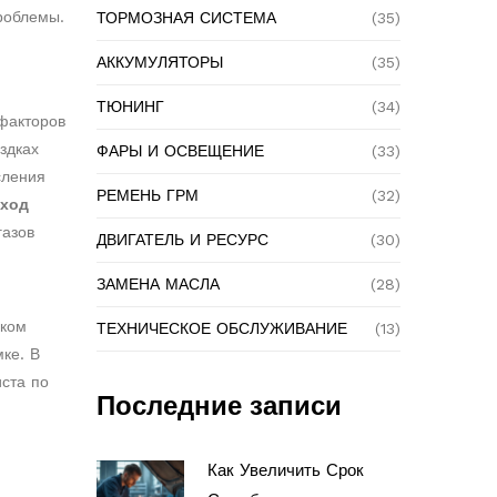
проблемы.
ТОРМОЗНАЯ СИСТЕМА
(35)
АККУМУЛЯТОРЫ
(35)
ТЮНИНГ
(34)
 факторов
здках
ФАРЫ И ОСВЕЩЕНИЕ
(33)
сления
РЕМЕНЬ ГРМ
(32)
сход
газов
ДВИГАТЕЛЬ И РЕСУРС
(30)
ЗАМЕНА МАСЛА
(28)
ском
ТЕХНИЧЕСКОЕ ОБСЛУЖИВАНИЕ
(13)
ке. В
иста по
Последние записи
Как Увеличить Срок