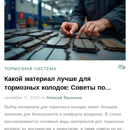
обходятся дороже, и как выбрать оптимальный баланс цены
и качества. Углубленный анализ каждого аспекта выбора
гарантирует, что ваш автомобиль будет останавливаться
уверенно и без лишнего скрипа.
0
ТОРМОЗНАЯ СИСТЕМА
Какой материал лучше для
тормозных колодок: Советы по
выбору и замене
сентября 17, 2024 от
Алексей Васильев
Выбор материала для тормозных колодок имеет большое
значение для безопасности и комфорта вождения. В статье
рассматриваются основные виды материалов для тормозных
колодок, их достоинства и недостатки, а также советы по их