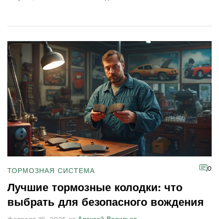
автомобиля. В статье обсуждаются ключевые факторы
выбора колодок и преимущества различных производителей.
Также мы расскажем о мифах и полезных советах, которые
помогут в выборе. Следуя нашим рекомендациям, вы
найдете идеальные тормозные колодки для своего
автомобиля.
0
ТОРМОЗНАЯ СИСТЕМА
Лучшие тормозные колодки: что
выбрать для безопасного вождения
февраля 18, 2025 от
Алексей Васильев