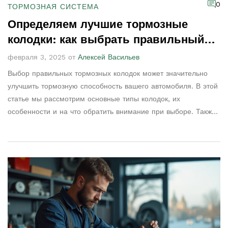
0
ТОРМОЗНАЯ СИСТЕМА
Определяем лучшие тормозные
колодки: как выбрать правильный
вариант
февраля 3, 2025 от
Алексей Васильев
Выбор правильных тормозных колодок может значительно
улучшить тормозную способность вашего автомобиля. В этой
статье мы рассмотрим основные типы колодок, их
особенности и на что обратить внимание при выборе. Также
мы расскажем о признаках, указывающих на необходимость
замены и как это сделать безопасно. Поможем разобраться в
мире тормозной системы и подобрать лучший вариант для
ваших нужд.