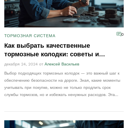
0
ТОРМОЗНАЯ СИСТЕМА
Как выбрать качественные
тормозные колодки: советы и
рекомендации
декабря 24, 2024 от
Алексей Васильев
Выбор подходящих тормозных колодок — это важный шаг к
обеспечению безопасности на дороге. Зная, какие моменты
учитывать при покупке, можно не только продлить срок
службы тормозов, но и избежать ненужных расходов. Эта
статья поможет вам разобраться в типах тормозных колодок,
ключевых характеристиках, на которые стоит обратить
внимание, а также даст практичные советы по замене и
уходу за ними. Рассмотрим, почему дешевые варианты часто