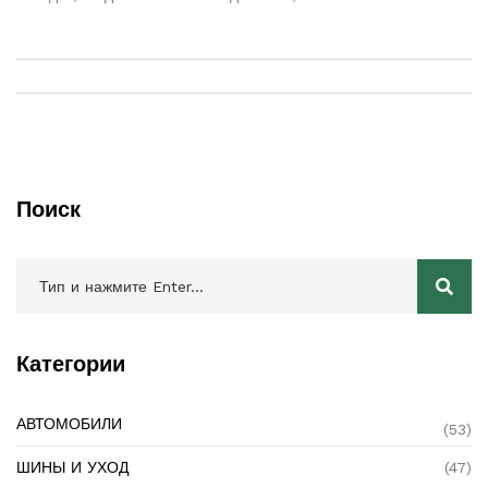
замене. Полная информация поможет сделать правильный
выбор и продлить срок службы тормозной системы вашего
автомобиля.
Поиск
Категории
АВТОМОБИЛИ
(53)
ШИНЫ И УХОД
(47)