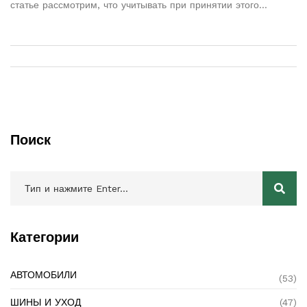
статье рассмотрим, что учитывать при принятии этого
решения и какие последствия могут возникнуть в случае
игнорирования рекомендаций. Дав советы и рассмотрев
реальные примеры, мы поможем вам понять, как сделать
замену компонентов максимально эффективной и надежной.
Поиск
Категории
АВТОМОБИЛИ
(53)
ШИНЫ И УХОД
(47)