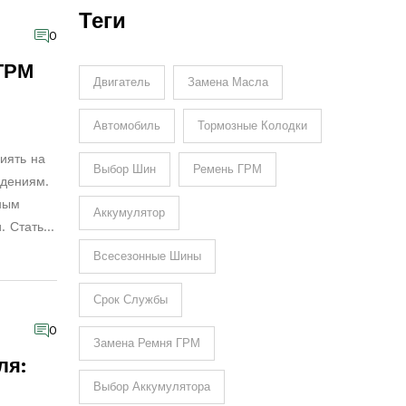
Жизни Двигателя
Теги
0
ГРМ
Двигатель
Замена Масла
Автомобиль
Тормозные Колодки
иять на
Выбор Шин
Ремень ГРМ
ждениям.
ным
Аккумулятор
. Статья
знать
Всесезонные Шины
е
Срок Службы
ой
0
Замена Ремня ГРМ
ля:
Выбор Аккумулятора