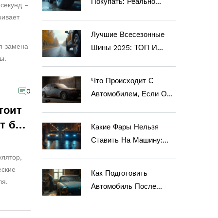
Покупать: Реально
 секунд –
Важные Нюансы
чивает
Лучшие Всесезонные
я замена
Шины 2025: ТОП И
ы.
Советы По Выбору
Что Происходит С
0
Автомобилем, Если Он
Простаивает 3 Года?
тоит
т без
Какие Фары Нельзя
Ставить На Машину:
Разбор Запрещённых
улятор,
Вариантов
еские
Как Подготовить
ля.
Автомобиль После
Долгого Простоя:
Советы Для Продления