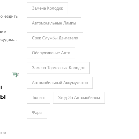
Замена Колодок
о ездить
Автомобильные Лампы
лим
Срок Службы Двигателя
бсудим
 также
Обслуживание Авто
иять на
родлить
Замена Тормозных Колодок
оветы
0
биля.
Автомобильный Аккумулятор
ы
ты
Тюнинг
Уход За Автомобилем
Фары
лее