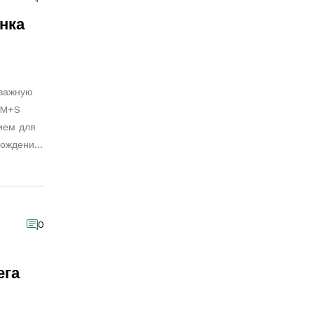
нка
 важную
 M+S
рием для
хождение
учитывать
опасного
0
ега