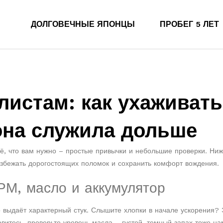
ДОЛГОВЕЧНЫЕ ЯПОНЦЫ
ПРОБЕГ 5 ЛЕТ
истам: как ухаживать
она служила дольше
сё, что вам нужно – простые привычки и небольшие проверки. Ни
збежать дорогостоящих поломок и сохранить комфорт вождения.
РМ, масло и аккумулятор
 выдаёт характерный стук. Слышите хлопки в начале ускорения? 
витесь, проверьте уровень масла – густой, темный запах тоже на