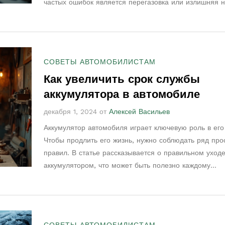
частых ошибок является перегазовка или излишняя н
на двигатель сразу после замены. Этого следует избе
следует проводить обкатку двигателя и использовать
качественные расходные материалы. В этом матери
рассмотрим основные ошибки и дадим советы, как и
СОВЕТЫ АВТОМОБИЛИСТАМ
избежать.
Как увеличить срок службы
аккумулятора в автомобиле
декабря 1, 2024 от
Алексей Васильев
Аккумулятор автомобиля играет ключевую роль в его
Чтобы продлить его жизнь, нужно соблюдать ряд про
правил. В статье рассказывается о правильном уходе
аккумулятором, что может быть полезно каждому
автовладельцу. Информация поможет избежать нео
проблем и сэкономить средства.