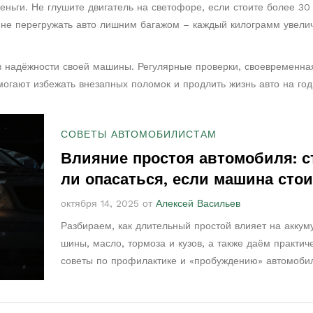
еньги. Не глушите двигатель на светофоре, если стоите более 30
ь не перегружать авто лишним багажом – каждый килограмм увели
в надёжности своей машины. Регулярные проверки, своевременна
могают избежать внезапных поломок и продлить жизнь авто на год
СОВЕТЫ АВТОМОБИЛИСТАМ
Влияние простоя автомобиля: с
ли опасаться, если машина стои
движения?
октября 14, 2025 от
Алексей Васильев
Разбираем, как длительный простой влияет на аккум
шины, масло, тормоза и кузов, а также даём практич
советы по профилактике и «пробуждению» автомоби