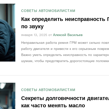
СОВЕТЫ АВТОМОБИЛИСТАМ
Как определить неисправность 
по звуку
января 13, 2025 от
Алексей Васильев
Неправильная работа ремня ГРМ может сильно повл
работу двигателя и привести к его серьезным повре
Важно уметь определить неисправность по характер
шумам, чтобы предотвратить дорогостоящие поломки
дает советы по диагностике звуков мотора, как распо
проблему и что делать в случае неисправности. Такж
рассматриваются основные причины и последствия
неправильной работы ГРМ. Узнайте, как защитить св
СОВЕТЫ АВТОМОБИЛИСТАМ
автомобиль и избежать неожиданных поломок.
Секреты долговечности двигате
как часто менять масло