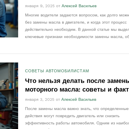
января 9, 2025 от
Алексей Васильев
Многие водители задаются вопросом, как долго можн
без замены масла в двигателе, и когда этот процесс
действительно необходим. В данной статье мы выде
ключевые признаки необходимости замены масла, о
влияние современных технологий на этот процесс, а
рассмотрим, как климат и стиль вождения могут повл
интервал замены. Узнайте, какие хитрости помогут п
срок службы вашего двигателя. Получите полезные с
СОВЕТЫ АВТОМОБИЛИСТАМ
для безопасной и эффективной эксплуатации автомо
Что нельзя делать после замен
моторного масла: советы и фак
января 3, 2025 от
Алексей Васильев
После замены масла важно знать, что определенные
действия могут повредить двигатель или снизить
эффективность работы автомобиля. Одним из наибо