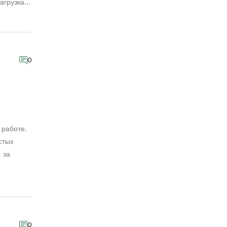
агрузка
гать,
але мы
х
0
 работе.
стых
 за
жиданных
0