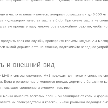
оде и часто останавливаетесь, интервал сокращается до 5 000 км.
 за индикатором качества масла в б.ob. При смене масла не спеш
 а затем проедьте пару километров в спокойном режиме, чтобы но
 продлить срок его службы, проверяйте клеммы каждые 2‑3 месяц
сли зимой держите авто на стоянке, подключайте зарядное устрой
ть и внешний вид
M+S и символ снежинки. M+S подходит для грязи и снега, но сн
м. Если в регионе часто меняется погода, держите в багажнике к
н повышает сцепление и экономит топливо.
ле мойки нанесите восковый слой – он защищает от соли и дорож
тайте их спецсредством и краской, иначе ржавчина подойдёт быс