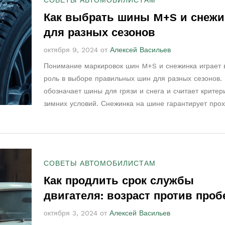
СОВЕТЫ АВТОМОБИЛИСТАМ
Как выбрать шины M+S и снежи
для разных сезонов
октября 9, 2024 от
Алексей Васильев
Понимание маркировок шин M+S и снежинка играет
роль в выборе правильных шин для разных сезонов.
обозначает шины для грязи и снега и считает крите
зимних условий. Снежинка на шине гарантирует про
строгих испытаний в условиях суровой зимы. Важно 
климат и дорожные условия при выборе шин для без
и комфортного вождения.
СОВЕТЫ АВТОМОБИЛИСТАМ
Как продлить срок службы
двигателя: возраст против проб
октября 3, 2024 от
Алексей Васильев