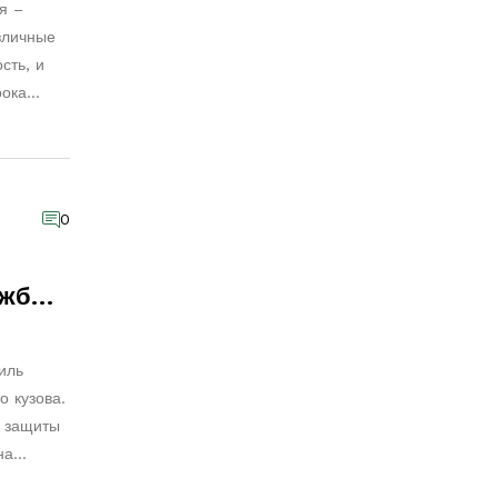
я –
зличные
сть, и
рока
занные с
вается
 на
0
ужбы
иль
о кузова.
ы защиты
на
жет