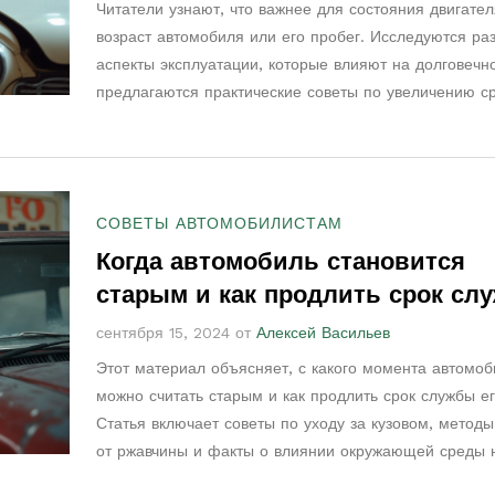
Читатели узнают, что важнее для состояния двигател
возраст автомобиля или его пробег. Исследуются ра
аспекты эксплуатации, которые влияют на долговечно
предлагаются практические советы по увеличению с
службы двигателя. Обсуждаются мифы и факты, свя
пробегом и возрастом, а также как общее состояние
автомобиля отражается на работе двигателя. Оцени
влияние внешних факторов и качества обслуживания
СОВЕТЫ АВТОМОБИЛИСТАМ
сохранность мотора.
Когда автомобиль становится
старым и как продлить срок сл
кузова
сентября 15, 2024 от
Алексей Васильев
Этот материал объясняет, с какого момента автомоб
можно считать старым и как продлить срок службы ег
Статья включает советы по уходу за кузовом, метод
от ржавчины и факты о влиянии окружающей среды 
состояние автомобиля. Полезная информация помо