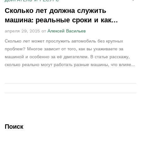
Сколько лет должна служить
машина: реальные сроки и как
продлить жизнь двигателю
апреля 29, 2025 от
Алексей Васильев
Сколько лет может прослужить автомобиль без крупных
проблем? Многое зависит от того, как вы ухаживаете за
машиной и особенно за её двигателем. В статье расскажу,
сколько реально могут работать разные машины, что влияет
на срок службы и как обычный водитель может заметно
продлить жизнь мотора. Используйте простые советы, чтобы
не попасть на дорогой ремонт раньше времени. Простые
привычки помогут сэкономить деньги и нервы.
Поиск