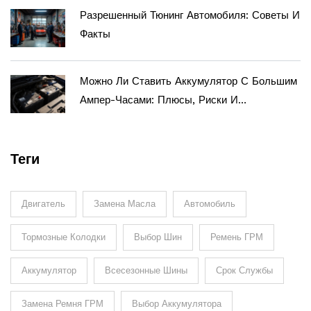
Разрешенный Тюнинг Автомобиля: Советы И
Факты
Можно Ли Ставить Аккумулятор С Большим
Ампер-Часами: Плюсы, Риски И
Правильный Выбор
Теги
Двигатель
Замена Масла
Автомобиль
Тормозные Колодки
Выбор Шин
Ремень ГРМ
Аккумулятор
Всесезонные Шины
Срок Службы
Замена Ремня ГРМ
Выбор Аккумулятора