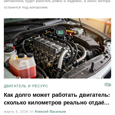
автомобиль будет работать ровно и надёжно, а износ мотора
останется под контролем.
0
ДВИГАТЕЛЬ И РЕСУРС
Как долго может работать двигатель:
сколько километров реально отдаёт
мотор и как продлить его жизнь
марта 4, 2026 от
Алексей Васильев