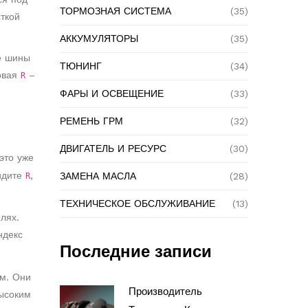
ТОРМОЗНАЯ СИСТЕМА
(35)
ткой
АККУМУЛЯТОРЫ
(35)
е шины
ТЮНИНГ
(34)
рвая
–
R
ФАРЫ И ОСВЕЩЕНИЕ
(33)
РЕМЕНЬ ГРМ
(32)
ДВИГАТЕЛЬ И РЕСУРС
(30)
это уже
идите
,
ЗАМЕНА МАСЛА
(28)
R
ТЕХНИЧЕСКОЕ ОБСЛУЖИВАНИЕ
(13)
лях.
ндекс
Последние записи
м. Они
Производитель
ысоким