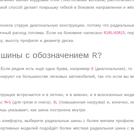
ой способ делает покрышку гибкой в боковом направлении и жёс
теснила старую диагональную конструкцию, потому что радиальны
ичный расход топлива. Если на боковине написано
, пе
R195/65R15
у, высоту профиля и диаметр диска.
 шины с обозначением R?
. Если рядом есть ещё одна буква, например
(диагональная), то 
D
ируют на большинстве легковых автомобилей, так что если вы в
рукция встречается и в летних, и в зимних, и в всесезонных моде
ы:
(для грязи и снега),
(повышенная нагрузка) и, конечно, и
M+S
XL
шь указывает, как шина построена внутри.
ь комфорта, выберите радиальные шины с более мягким профиле
портивных моделей подойдёт более жёсткая радиальная шина с в