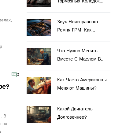
Тормозных Колодок
BrakeBest: Кто Стоит
За Брендом?
делах,
Звук Неисправного
Ремня ГРМ: Как
Распознать И Избежать
р
Поломки
Что Нужно Менять
Вместе С Маслом В
Машине — Полный
0
Список
Как Часто Американцы
ре?
Меняют Машины?
Какой Двигатель
. В
Долговечнее?
» на
а