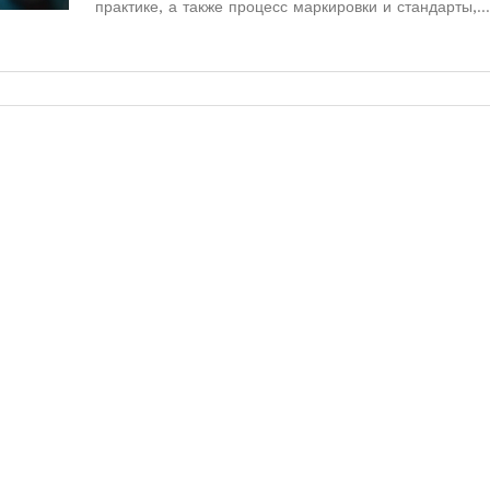
практике, а также процесс маркировки и стандарты,
применяемые к батареям. Полезные советы помогут
разбираться в этих важных деталях.