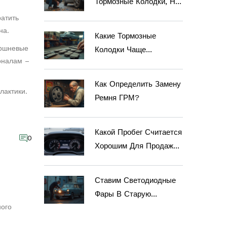
Тормозные Колодки, Не
Снимая Колесо?
ратить
на.
Какие Тормозные
оршневые
Колодки Чаще
оналам –
Изнашиваются И
Требуют Замены
Как Определить Замену
лактики.
Ремня ГРМ?
Какой Пробег Считается
0
Хорошим Для Продажи
Автомобиля В 2026
Году: Реальный Ресурс
Ставим Светодиодные
Двигателя И Советы
Фары В Старую
ного
Машину: Реально Ли
Это И Стоит Ли Игра