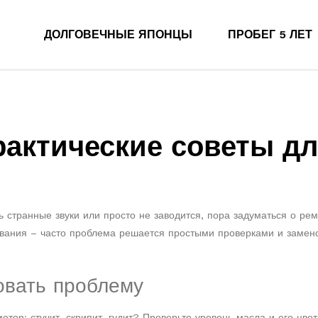
ДОЛГОВЕЧНЫЕ ЯПОНЦЫ
ПРОБЕГ 5 ЛЕТ
рактические советы д
ь странные звуки или просто не заводится, пора задуматься о ре
нования – часто проблема решается простыми проверками и замен
овать проблему
отор: стучит, скрипит, гудит? Проверьте уровень масла и его цвет