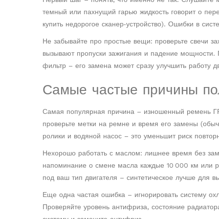
темный или пахнущий гарью жидкость говорит о перег
купить недорогое сканер‑устройство). Ошибки в сист
Не забывайте про простые вещи: проверьте свечи за
вызывают пропуски зажигания и падение мощности. 
фильтр – его замена может сразу улучшить работу д
Самые частые причины пол
Самая популярная причина – изношенный ремень ГР
проверьте метки на ремне и время его замены (обы
ролики и водяной насос – это уменьшит риск повтор
Нехорошо работать с маслом: лишнее время без зам
напоминание о смене масла каждые 10 000 км или р
под ваш тип двигателя – синтетическое лучше для вы
Еще одна частая ошибка – игнорировать систему ох
Проверяйте уровень антифриза, состояние радиатора