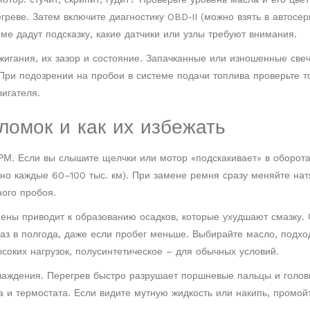
реве. Затем включите диагностику OBD‑II (можно взять в автосер
еме дадут подсказку, какие датчики или узлы требуют внимания.
жигания, их зазор и состояние. Запачканные или изношенные свеч
При подозрении на пробои в системе подачи топлива проверьте 
вигателя.
омок и как их избежать
М. Если вы слышите щелчки или мотор «подскакивает» в оборота
чно каждые 60–100 тыс. км). При замене ремня сразу меняйте на
ного пробоя.
ены приводит к образованию осадков, которые ухудшают смазку. 
аз в полгода, даже если пробег меньше. Выбирайте масло, подх
соких нагрузок, полусинтетическое – для обычных условий.
лаждения. Перегрев быстро разрушает поршневые пальцы и головк
 и термостата. Если видите мутную жидкость или накипь, промой