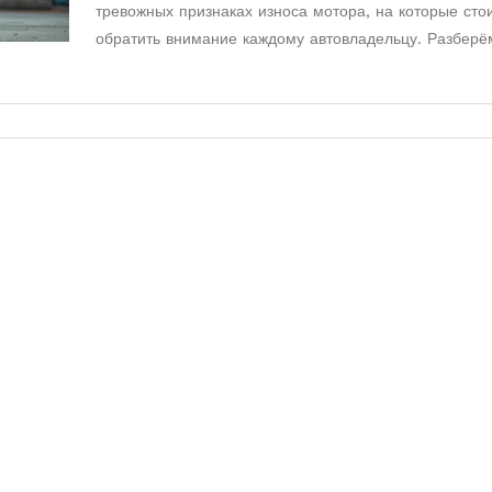
тревожных признаках износа мотора, на которые сто
обратить внимание каждому автовладельцу. Разберё
реальные приметы, мифы и частые ошибки. Привед
полезные советы, как отсрочить дорогостоящий ремо
по делу — понятно и конкретно.