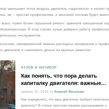
тр уменьшает поток воздуха, двигатель «задохнется» и начнет т
тыс. км – простая профилактика, а экономия топлива будет замет
ее всего, нужен более серьезный ремонт: замените изношенные п
урбокомпрессора. В этом случае лучше доверить работу професси
рительных инструментов.
иагностики, своевременной замены расходных материалов и профи
с двигателя и сэкономить деньги на крупных ремонтах.
КУЗОВ И АНТИКОР
Как понять, что пора делать
капиталку двигателя: важные
симптомы и советы
апреля 20, 2025 от
Алексей Васильев
Как определить, что ваш двигатель требует капиталь
ремонта? В статье простым языком рассказываем о