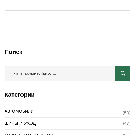
своей машины, не выходя за рамки разумного бюджета. В
статье рассказывается о том, как именно Stage 1 влияет на
работу двигателя, и какие преимущества он может
предложить владельцам авто, а также важные советы и
рекомендации для успешного внедрения.
Поиск
Категории
АВТОМОБИЛИ
(53)
ШИНЫ И УХОД
(47)