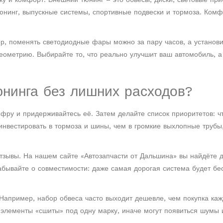
юнинг, выпускные системы, спортивные подвески и тормоза. Ком
р, поменять светодиодные фары можно за пару часов, а установ
геометрию. Выбирайте то, что реально улучшит ваш автомобиль, а
юнинга без лишних расходов?
фру и придерживайтесь её. Затем делайте список приоритетов: ч
инвестировать в тормоза и шины, чем в громкие выхлопные трубы
тзывы. На нашем сайте «Автозапчасти от Дальшина» вы найдёте д
забывайте о совместимости: даже самая дорогая система будет бе
Например, набор обвеса часто выходит дешевле, чем покупка ка
е элементы «сшиты» под одну марку, иначе могут появиться шумы 