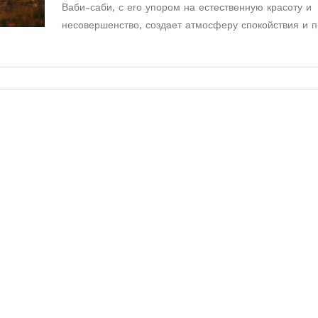
Ваби-саби, с его упором на естественную красоту и
несовершенство, создает атмосферу спокойствия и п
Джапанди, в свою очередь, сочетает в себе японску
минималистичность и скандинавскую функциональнос
стили предлагают свежие идеи для автолюбителей,
стремящихся к уникальности. Издание также включае
практические советы для декора автомобиля в этих с