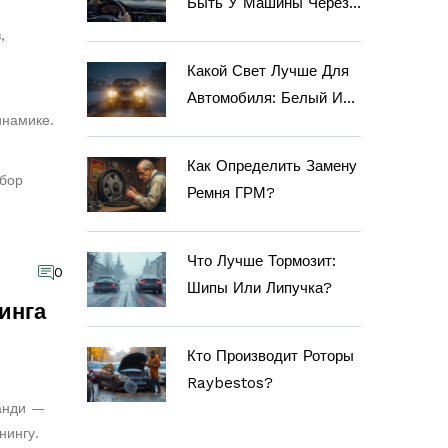
Быть У Машины Через
5 Лет?
,
Какой Свет Лучше Для
Автомобиля: Белый Или
инамике.
Желтый?
Как Определить Замену
ыбор
Ремня ГРМ?
Что Лучше Тормозит:
0
Шипы Или Липучка?
инга
Кто Производит Роторы
Raybestos?
анди —
нингу.