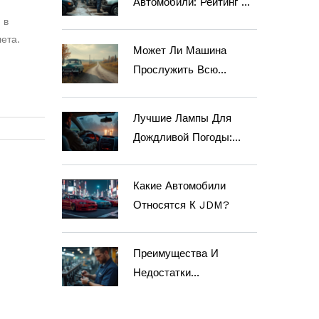
Автомобили: Рейтинг И
Советы По Выбору
 в
ета.
Может Ли Машина
Прослужить Всю
Жизнь?
Лучшие Лампы Для
Дождливой Погоды:
Оптимальный Выбор
Для Автомобиля
Какие Автомобили
Относятся К JDM?
Преимущества И
Недостатки
Керамических
Тормозных Колодок: Что