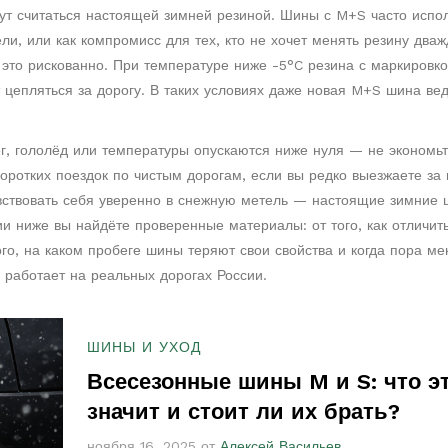
гут считаться настоящей зимней резиной. Шины с M+S часто испо
ли, или как компромисс для тех, кто не хочет менять резину дваж
 это рискованно. При температуре ниже -5°C резина с маркировк
т цепляться за дорогу. В таких условиях даже новая M+S шина ве
нег, гололёд или температуры опускаются ниже нуля — не экономь
оротких поездок по чистым дорогам, если вы редко выезжаете за 
чувствовать себя уверенно в снежную метель — настоящие зимние
 ниже вы найдёте проверенные материалы: от того, как отличит
о, на каком пробеге шины теряют свои свойства и когда пора ме
о работает на реальных дорогах России.
ШИНЫ И УХОД
Всесезонные шины M и S: что э
значит и стоит ли их брать?
ноября 16, 2025 от
Алексей Васильев