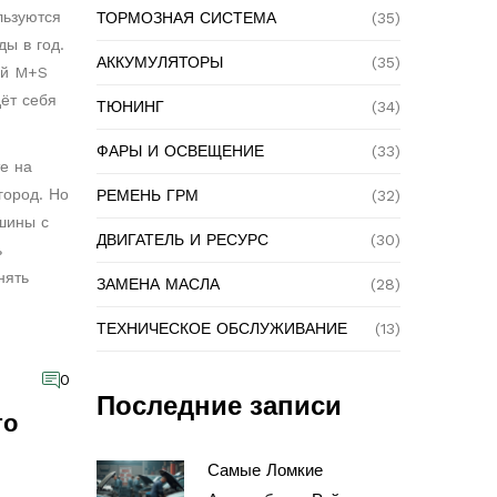
льзуются
ТОРМОЗНАЯ СИСТЕМА
(35)
ды в год.
АККУМУЛЯТОРЫ
(35)
ой M+S
дёт себя
ТЮНИНГ
(34)
ФАРЫ И ОСВЕЩЕНИЕ
(33)
те на
город. Но
РЕМЕНЬ ГРМ
(32)
 шины с
ДВИГАТЕЛЬ И РЕСУРС
(30)
ь
нять
ЗАМЕНА МАСЛА
(28)
ТЕХНИЧЕСКОЕ ОБСЛУЖИВАНИЕ
(13)
0
Последние записи
то
Самые Ломкие