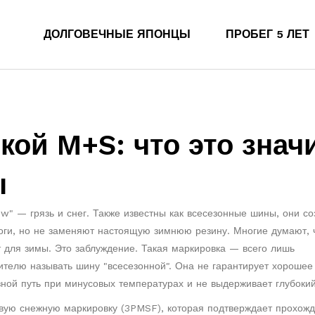
ДОЛГОВЕЧНЫЕ ЯПОНЦЫ
ПРОБЕГ 5 ЛЕТ
ой M+S: что это знач
ы
w" — грязь и снег
. Также известны как
всесезонные шины
, они с
роги, но не заменяют настоящую зимнюю резину.
Многие думают, 
 для зимы. Это заблуждение. Такая маркировка — всего лишь
ителю называть шину "всесезонной". Она не гарантирует хорошее
зной путь при минусовых температурах и не выдерживает глубокий
вую снежную маркировку
(
3PMSF
),
которая подтверждает прохож